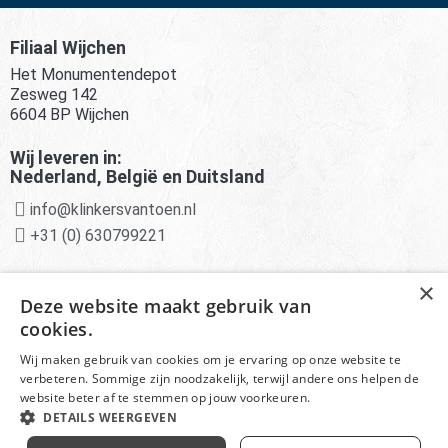
Filiaal Wijchen
Het Monumentendepot
Zesweg 142
6604 BP Wijchen
Wij leveren in:
Nederland, België en Duitsland
info@klinkersvantoen.nl
+31 (0) 630799221
Advies van experts
×
Deze website maakt gebruik van
Deskundige klantenservice
cookies.
Scherpe prijzen en aanbiedingen
Wij maken gebruik van cookies om je ervaring op onze website te
verbeteren. Sommige zijn noodzakelijk, terwijl andere ons helpen de
website beter af te stemmen op jouw voorkeuren.
DETAILS WEERGEVEN
© Het Monumentendepot onderdeel van