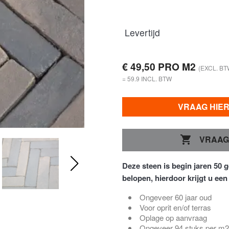
Levertijd
€ 49,50 PRO M2
(EXCL. BT
= 59.9 INCL. BTW
VRAAG HIE

VRAAG
Deze steen is begin jaren 50 
belopen, hierdoor krijgt u een
Ongeveer 60 jaar oud
Voor oprit en/of terras
Oplage op aanvraag
Ongeveer 94 stuks per m2