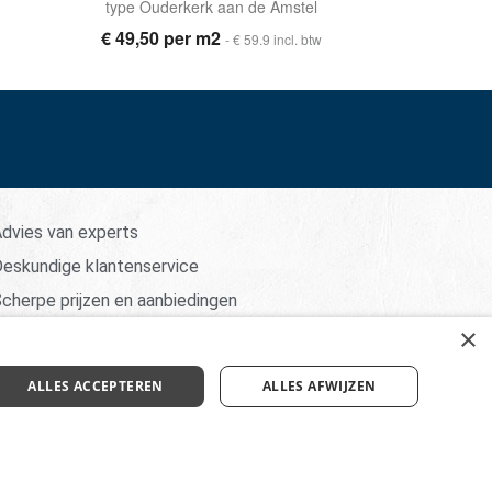
type Ouderkerk aan de Amstel
€ 49,50 per m2
- € 59.9 incl. btw
dvies van experts
eskundige klantenservice
cherpe prijzen en aanbiedingen
×
ALLES ACCEPTEREN
ALLES AFWIJZEN
aimer