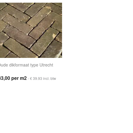
ude dikformaat type Utrecht
33,00 per m2
- € 39.93 incl. btw