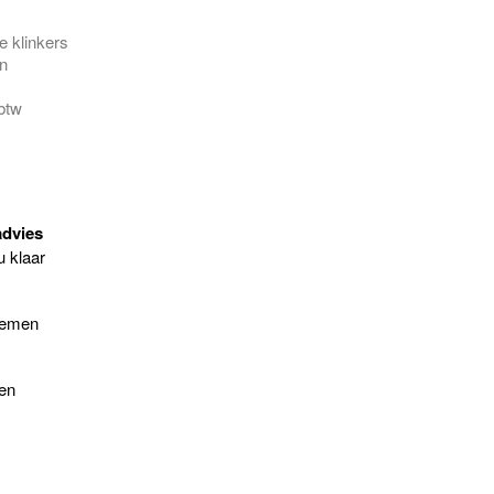
e klinkers
en
 btw
advies
u klaar
nemen
gen