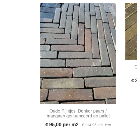
O
€ 
Oude Rijntjes Donker paars /
mangaan genuanceerd op pallet
€ 95,00 per m2
- € 114.95 incl. btw