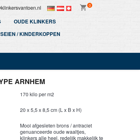
0
shopping_cart
klinkersvantoen.nl
S
OUDE KLINKERS
SEIEN / KINDERKOPPEN
TYPE ARNHEM
170 kilo per m2
20 x 5,5 x 8,5 cm (L x B x H)
Mooi afgesleten brons / antraciet
genuanceerde oude waaltjes,
klinkers alle heel, redelijk makkelijk te