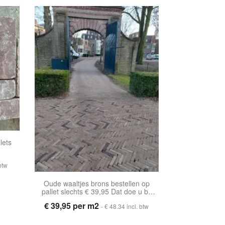
lets
 btw
Oude waaltjes brons bestellen op
pallet slechts € 39,95 Dat doe u bij
het Monumentendepot.
€ 39,95 per m2
- € 48.34 incl. btw