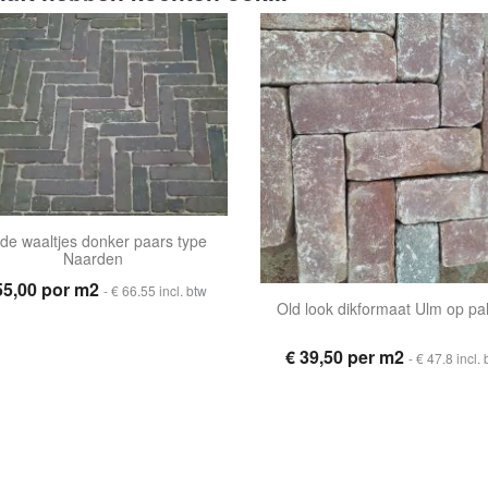
de waaltjes donker paars type
Naarden
55,00 por m2
- € 66.55 incl. btw
Old look dikformaat Ulm op pal
€ 39,50 per m2
- € 47.8 incl.