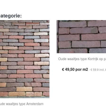
ategorie:
Oude waaltjes type Kortrijk op p
€ 49,50 por m2
- € 59.9 incl.
ude waaltjes type Amsterdam