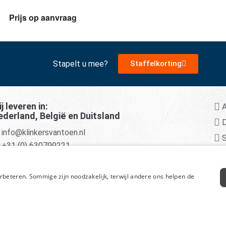
Prijs op aanvraag
Stapelt u mee?
Staffelkorting
j leveren in:
A
ederland, België en Duitsland
D
info@klinkersvantoen.nl
S
+31 (0) 630799221
rbeteren. Sommige zijn noodzakelijk, terwijl andere ons helpen de
t Monumentendepot onderdeel van Klinkersvantoen -
Discl