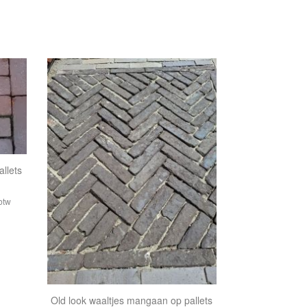
allets
 btw
Old look waaltjes mangaan op pallets