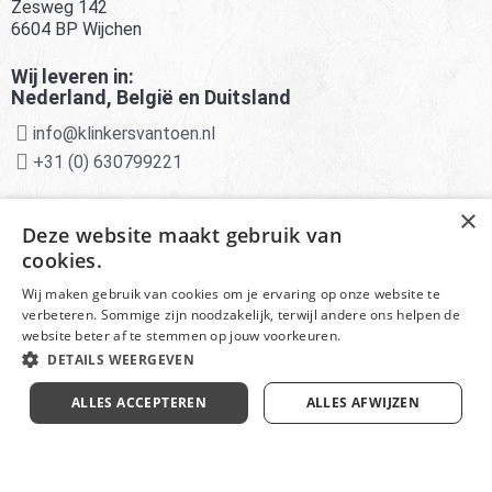
Zesweg 142
6604 BP Wijchen
Wij leveren in:
Nederland, België en Duitsland
info@klinkersvantoen.nl
+31 (0) 630799221
Advies van experts
×
Deze website maakt gebruik van
Deskundige klantenservice
cookies.
Scherpe prijzen en aanbiedingen
Wij maken gebruik van cookies om je ervaring op onze website te
verbeteren. Sommige zijn noodzakelijk, terwijl andere ons helpen de
website beter af te stemmen op jouw voorkeuren.
DETAILS WEERGEVEN
© Het Monumentendepot onderdeel van
Klinkersvantoen -
Disclaimer
ALLES ACCEPTEREN
ALLES AFWIJZEN