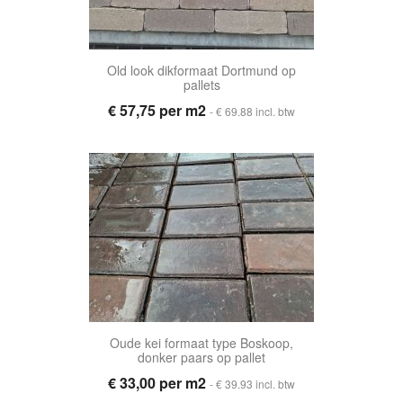
Old look dikformaat Dortmund op
pallets
€ 57,75 per m2
- € 69.88 incl. btw
Oude kei formaat type Boskoop,
donker paars op pallet
€ 33,00 per m2
- € 39.93 incl. btw