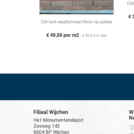
Old
€ 
Old look waalformaat Kleve op pallets
€ 49,50 per m2
- € 59.9 incl. btw
Filiaal Wijchen
Wi
N
Het Monumentendepot
Zesweg 142
6604 BP Wijchen