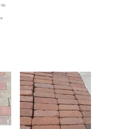
 op
btw