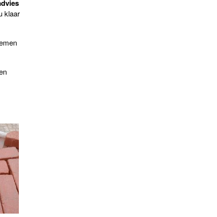
advies
u klaar
nemen
gen