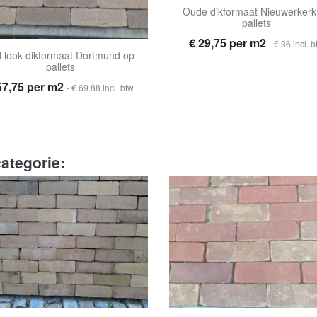
Oude dikformaat Nieuwerkerk
pallets
€ 29,75 per m2
- € 36 incl. 
d look dikformaat Dortmund op
pallets
57,75 per m2
- € 69.88 incl. btw
ategorie: