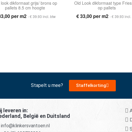
 look dikformaat grijs/ brons op
Old Look dikformaat type Fries
pallets 8.5 cm hoogte
op pallets
33,00 per m2
€ 33,00 per m2
- € 39.93 incl. btw
- € 39.93 incl.
Stapelt u mee?
Staffelkorting
j leveren in:
A
ederland, België en Duitsland
D
info@klinkersvantoen.nl
S