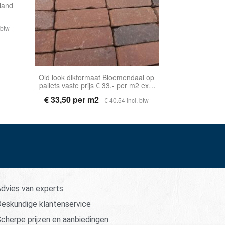
land
 btw
Old look dikformaat Bloemendaal op
pallets vaste prijs € 33,- per m2 excl
btw
€ 33,50 per m2
- € 40.54 incl. btw
dvies van experts
eskundige klantenservice
cherpe prijzen en aanbiedingen