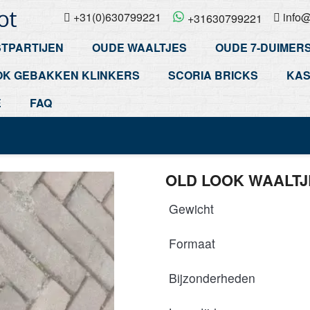
+31(0)630799221
info@
+31630799221
TPARTIJEN
OUDE WAALTJES
OUDE 7-DUIMER
OK GEBAKKEN KLINKERS
SCORIA BRICKS
KAS
E
FAQ
OLD LOOK WAALTJ
Gewicht
Formaat
Bijzonderheden