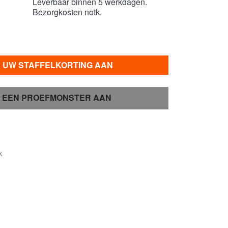
Leverbaar binnen 5 werkdagen.
Bezorgkosten notk.
R UW STAFFELKORTING AAN
 EEN PROEFMONSTER AAN
k