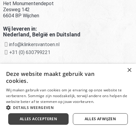
Het Monumentendepot
Zesweg 142
6604 BP Wijchen
Wij leveren in:
Nederland, België en Duitsland
info@klinkersvantoen.nl
+31 (0) 630799221
Advies van experts
×
Deze website maakt gebruik van
Deskundige klantenservice
cookies.
Scherpe prijzen en aanbiedingen
Wij maken gebruik van cookies om je ervaring op onze website te
verbeteren. Sommige zijn noodzakelijk, terwijl andere ons helpen de
website beter af te stemmen op jouw voorkeuren.
DETAILS WEERGEVEN
© Het Monumentendepot onderdeel van
Klinkersvantoen -
Disclaimer
ALLES ACCEPTEREN
ALLES AFWIJZEN