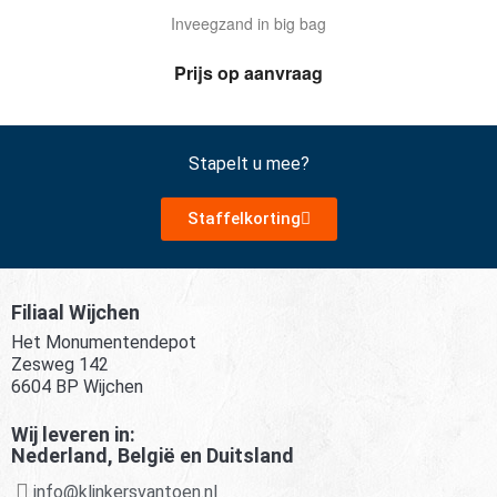
Inveegzand in big bag
Prijs op aanvraag
Stapelt u mee?
Staffelkorting
Filiaal Wijchen
Het Monumentendepot
Zesweg 142
6604 BP Wijchen
Wij leveren in:
Nederland, België en Duitsland
info@klinkersvantoen.nl