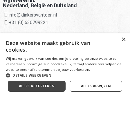
Nederland, België en Duitsland
info@klinkersvantoen.nl
+31 (0) 630799221
Advies van experts
×
Deze website maakt gebruik van
Deskundige klantenservice
cookies.
Scherpe prijzen en aanbiedingen
Wij maken gebruik van cookies om je ervaring op onze website te
verbeteren. Sommige zijn noodzakelijk, terwijl andere ons helpen de
website beter af te stemmen op jouw voorkeuren.
DETAILS WEERGEVEN
© Het Monumentendepot onderdeel van
Klinkersvantoen -
Disclaimer
ALLES ACCEPTEREN
ALLES AFWIJZEN